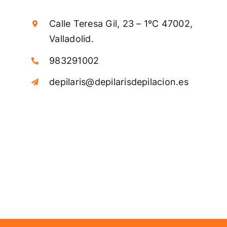
Calle Teresa Gil, 23 – 1ºC 47002,
Valladolid.
983291002
depilaris@depilarisdepilacion.es
Medio Cuerpo
Inferior Mujer
72,00
€
–
360,00
€