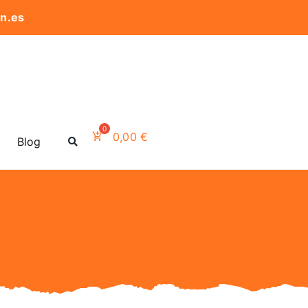
on.es
0,00
€
Blog