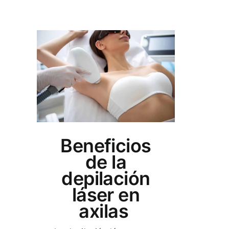
Beneficios
de la
depilación
láser en
axilas