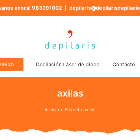
manos ahora! 983291002 |
depilaris@depilarisdepilaci
Depilación Láser de diodo
Contacto
VERANO
axilas
Inicio
Etiqueta:
axilas