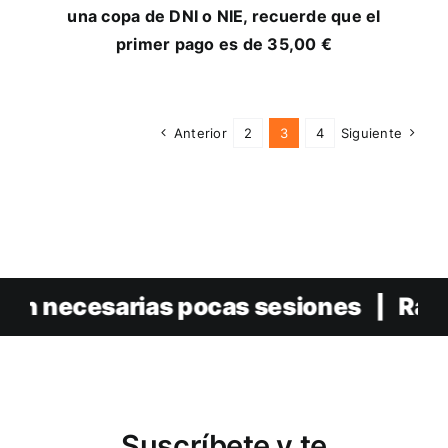
una copa de DNI o NIE, recuerde que el
primer pago es de 35,00 €
Anterior
2
3
4
Siguiente
rias pocas sesiones | Rápido, Espalda
Suscríbete y te